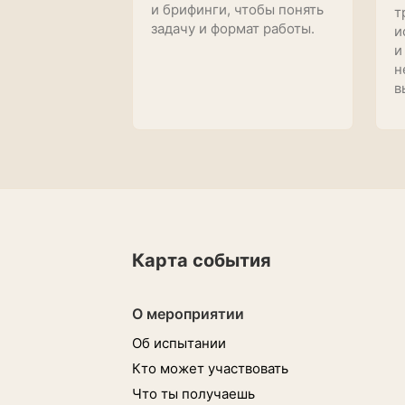
и брифинги, чтобы понять
т
задачу и формат работы.
и
и
н
в
Карта события
О мероприятии
Об испытании
Кто может участвовать
Что ты получаешь