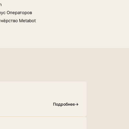
n
пус Операторов
тнёрство Metabot
Подробнее
→