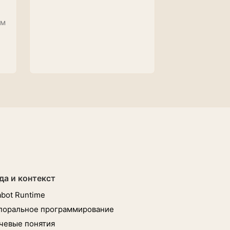
ем
да и контекст
bot Runtime
поральное программирование
чевые понятия