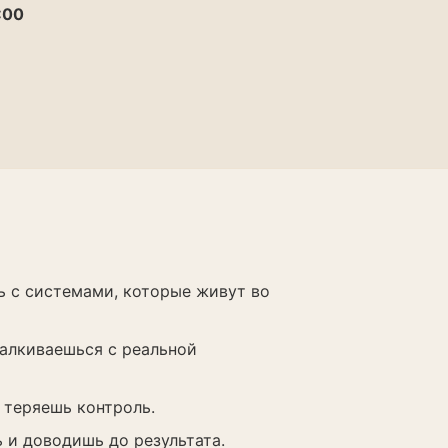
:00
ь с системами, которые живут во
талкиваешься с реальной
 теряешь контроль.
ь и доводишь до результата.