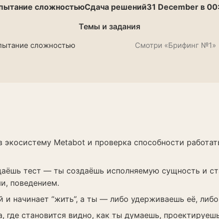
пытание сложностью
Сдача решений
31 December в 00
Темы и задания
пытание сложностью
Смотри «Брифинг №1»
в экосистему Metabot и проверка способности работат
сдаёшь тест — ты создаёшь исполняемую сущность и с
и, поведением.
 и начинает “жить”, а ты — либо удерживаешь её, либо
а, где становится видно, как ты думаешь, проектируеш