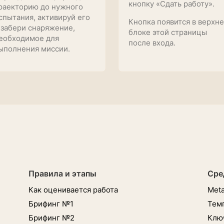
кнопку «Сдать работу».
раекторию до нужного
спытания, активируй его
Кнопка появится в верхн
 забери снаряжение,
блоке этой страницы
еобходимое для
после входа.
ыполнения миссии.
Правила и этапы
Сре
Как оценивается работа
Meta
Брифинг №1
Тем
Брифинг №2
Клю