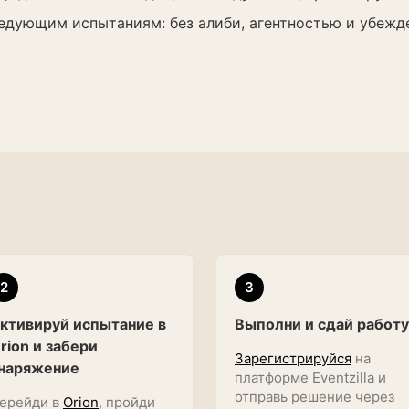
дующим испытаниям: без алиби, агентностью и убежде
2
3
ктивируй испытание в
Выполни и сдай работу
rion и забери
Зарегистрируйся
на
наряжение
платформе Eventzilla и
отправь решение через
ерейди в
Orion
, пройди