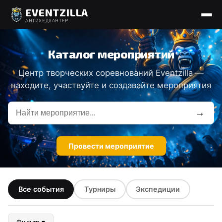
EVENTZILLA
АНТИХЕДХАНТЕР
Каталог мероприятий
Центр творческих соревнований Eventzilla —
находите, участвуйте и создавайте мероприятия
→
Провести мероприятие
Все события
Турниры
Экспедиции