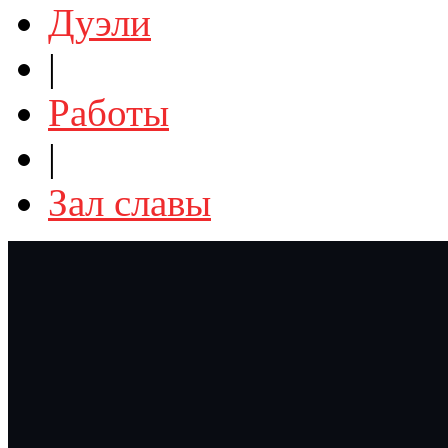
Дуэли
|
Работы
|
Зал славы