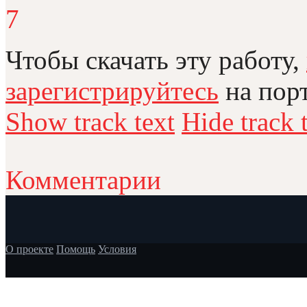
7
Чтобы скачать эту работу,
зарегистрируйтесь
на порт
Show track text
Hide track 
Комментарии
О проекте
Помощь
Условия