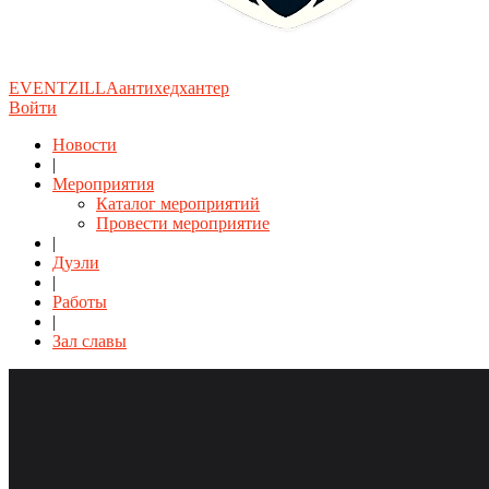
EVENTZILLA
антихедхантер
Войти
Новости
|
Мероприятия
Каталог мероприятий
Провести мероприятие
|
Дуэли
|
Работы
|
Зал славы