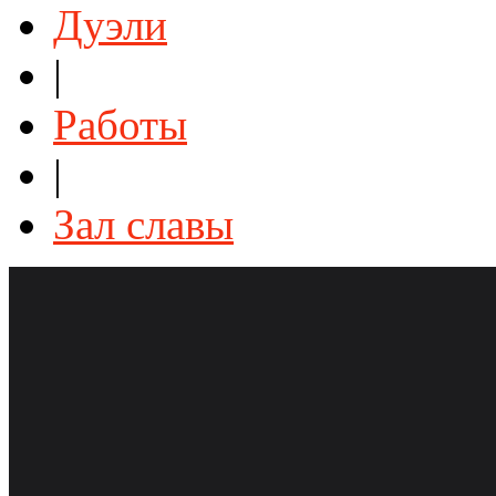
Дуэли
|
Работы
|
Зал славы