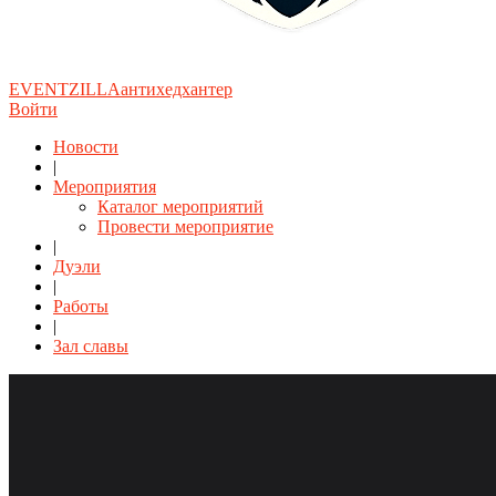
EVENTZILLA
антихедхантер
Войти
Новости
|
Мероприятия
Каталог мероприятий
Провести мероприятие
|
Дуэли
|
Работы
|
Зал славы