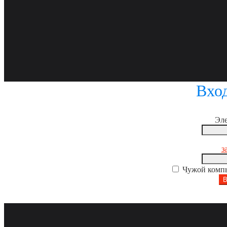
Вход
Эле
з
Чужой компь