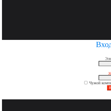
Вход
Эле
з
Чужой компь