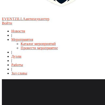
EVENTZILLA
антихедхантер
Войти
Новости
|
Мероприятия
Каталог мероприятий
Провести мероприятие
|
Дуэли
|
Работы
|
Зал славы